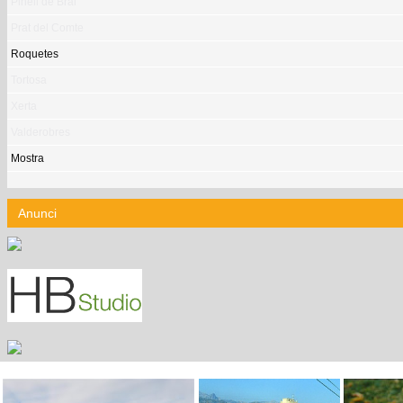
Pinell de Brai
Prat del Comte
Roquetes
Tortosa
Xerta
Valderobres
Mostra
Anunci
ELS REGUERS