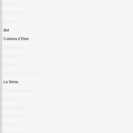
Benifallet
Benissanet
Beseit
Bot
Corbera d´Ebre
Els Reguers
Fredes
Gandesa
Horta de Sant Joan
La Sénia
Mas de Barberans
Miravet
Móra d´Ebre
Móra la Nova
Paüls