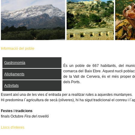
Informació del poble
Gastronomía
És un poble de 667 habitants, del munici
comarca del Baix Ebre. Aquest nucli poblaci
Allotjaments
de la Vall de Cervera, és el més proper de
dels Ports.
Activitats
Essent així una de les vies d´entrada per a realitzar rutes a aquestes muntanyes.
Hi predomina l´agricultura de secà (oliveres), hi ha sigut tradicional el conreu i l´
Festes i tradicions
finals Octubre
Fira del rovelló
Llocs d'interes